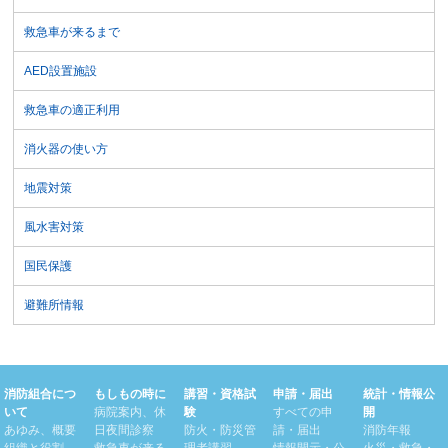
救急車が来るまで
AED設置施設
救急車の適正利用
消火器の使い方
地震対策
風水害対策
国民保護
避難所情報
消防組合につ
もしもの時に
講習・資格試
申請・届出
統計・情報公
いて
病院案内、休
験
すべての申
開
あゆみ、概要
日夜間診察
防火・防災管
請・届出
消防年報