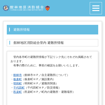
避難所情報
館林地区消防組合管内 避難所情報
管内各市町の避難所情報が下記リンク先にそれぞれ掲載されて
おります。
有事の際のために、事前の確認をお願いいたします。
・
館林市
（館林市ＨＰ／自主避難所について）
・
板倉町
（板倉町ＨＰ／施設案内）
・
明和町
（明和町ＨＰ／避難所関係）
・
千代田町
（千代田町ＨＰ／防災情報）
・
邑楽町
（邑楽町ＨＰ／町内の避難所・避難場所）