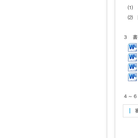
⑴ 
⑵ 
３ 書
４～６