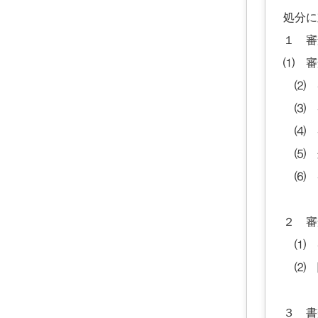
処分に
１ 審
⑴ 審
⑵ 
⑶ 
⑷ 
⑸ 
⑹ 
２ 審
⑴ 
⑵ 
３ 書