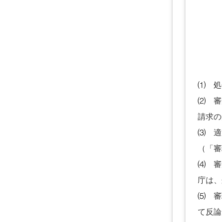
⑴ 処
⑵ 審
請求の
⑶ 適
（「審
⑷ 審
庁は、
⑸ 審
て反論