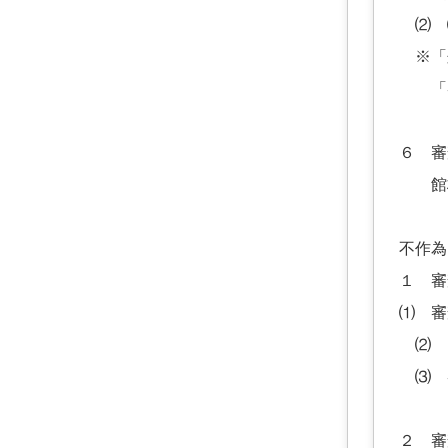
⑵
※「
「審
６ 審
館林
不作為
１ 審
⑴ 審
⑵ 
⑶ 
２ 審