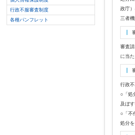
政庁）
行政不服審査制度
三者機
各種パンフレット
審査請
に当た
行政不
○「処
及ぼす
○「不
処分を