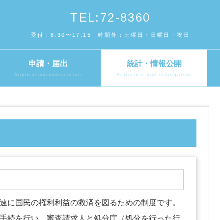
TEL:72-8360
受付：8:30〜17:15 時間外：土曜日・日曜日・祝日
申請・届出
統計・情報公開
Application/notification
Statistics and information
速に国民の権利利益の救済を図るための制度です。
手続を行い、審査請求人と処分庁（処分を行った行