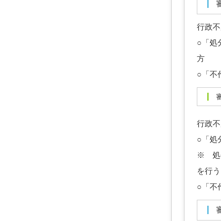
行政不
○「処
方
○「不
行政不
○「処
※ 処
を行う
○「不