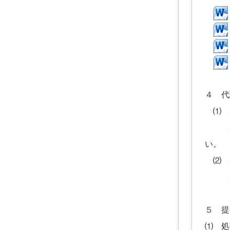
４ 代
⑴ 
審査
い。
⑵ 
2に
５ 提
⑴ 処