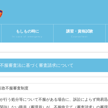
もしもの時に
講習・資格試験
In case of emergency
Course/test
政不服審査法に基づく審査請求について
行政不服審査制度
が行う処分等について不服がある場合に、訴訟によらず簡易迅
関与しない職員（審理員）が、不服申立て（審査請求）の審理