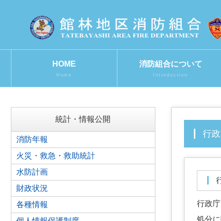
HOME
消防組合について
Home
Introduction
統計・情報公開
行
消防年報
火災・救急・救助統計
水防計画
財政状況
行政庁
各種情報
処分に
個人情報保護制度