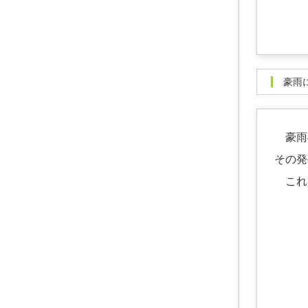
豪
豪雨の
その発
これ