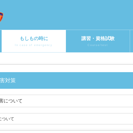
もしもの時に
講習・資格試験
In case of emergency
Course/test
水害対策
水害について
風について