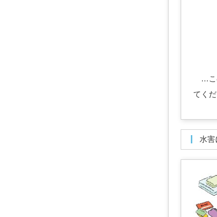
…この
てくだ
水