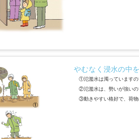
やむなく浸水の中
①氾濫水は濁っていますの
②氾濫水は、勢いが強いの
③動きやすい格好で、荷物