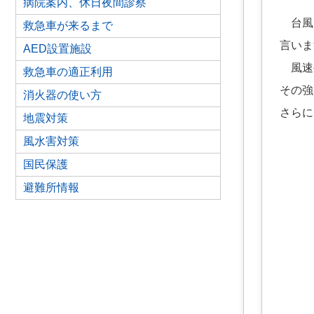
病院案内、休日夜間診察
台風と
救急車が来るまで
言いま
AED設置施設
風速や
救急車の適正利用
その強
消火器の使い方
さらに
地震対策
風水害対策
国民保護
避難所情報