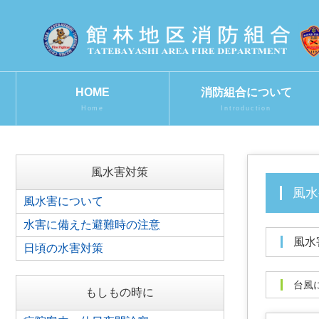
HOME
消防組合について
Home
Introduction
風水害対策
風
風水害について
水害に備えた避難時の注意
風
日頃の水害対策
台
もしもの時に