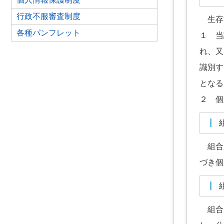
行政不服審査制度
生存す
各種パンフレット
１ 当
れ、又
識別す
となる
２ 
組合が
づき個
組合が