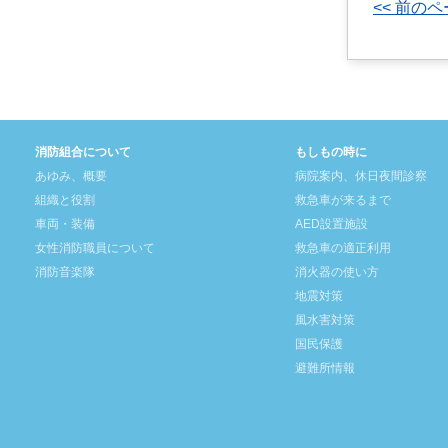
<< 前の
消防組合について
もしもの時に
あゆみ、概要
病院案内、休日夜間診察
組織と役割
救急車が来るまで
車両・装備
AED設置施設
女性消防職員について
救急車の適正利用
消防音楽隊
消火器の使い方
地震対策
風水害対策
国民保護
避難所情報