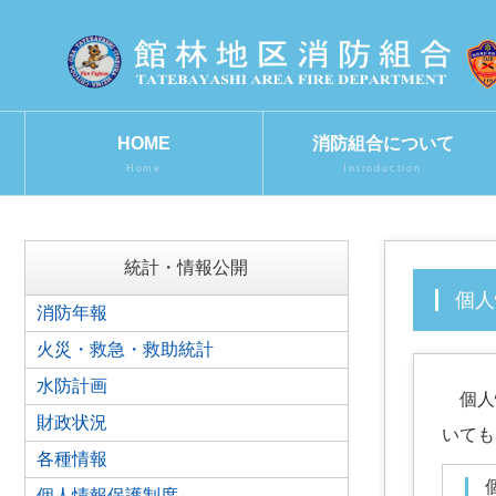
HOME
消防組合について
Home
Introduction
統計・情報公開
個
消防年報
火災・救急・救助統計
水防計画
個人情
財政状況
いても
各種情報
個人情報保護制度