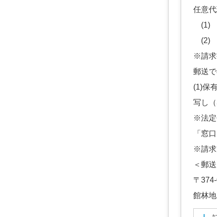
任意代
(1)
(2)
※請求
郵送で
(1)
写し（
※法定
「窓口
※請求
＜郵送
〒374
館林地