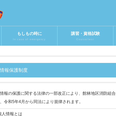
もしもの時に
講習・資格試験
In case of emergency
Course/test
人情報保護制度
報の保護に関する法律の一部改正により、館林地区消防組合
、令和5年4月から同法により規律されます。
個人情報とは