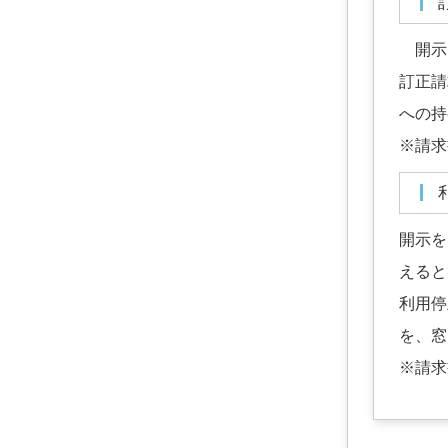
開示を
訂正請
への持
※請求
開示を
えると
利用停
を、窓
※請求