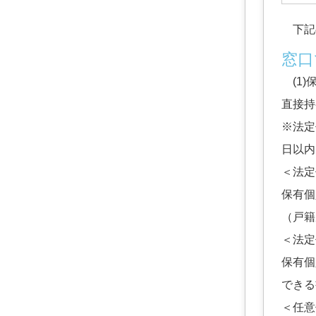
下記の
窓口
(1)
直接持
※法定
日以内
＜法定
保有個
（戸籍
＜法定
保有個
できる
＜任意