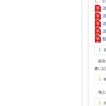
し、公
組合が
書に記
個人