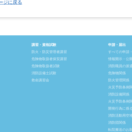
ページに戻る
講習・資格試験
申請・届出
防火・防災管理者講習
すべての申請
危険物取扱者保安講習
情報開示・公
危険物取扱者試験
消防職員の派
消防設備士試験
危険物関係
救命講習会
防火管理関係
火災予防条例
消防設備関係
火災予防条例
開発行為に係
消防活動用空
消防団関係
転院搬送のお