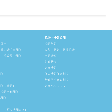
統計・情報公開
・届出
消防年報
開等の請求書関係
火災・救急・救助統計
遣・施設見学関係
水防計画
財政状況
各種情報
関係
個人情報保護制度
行政不服審査制度
関係（警防）
各種パンフレット
る消防水利関係
地関係
願い（医療機関向け）