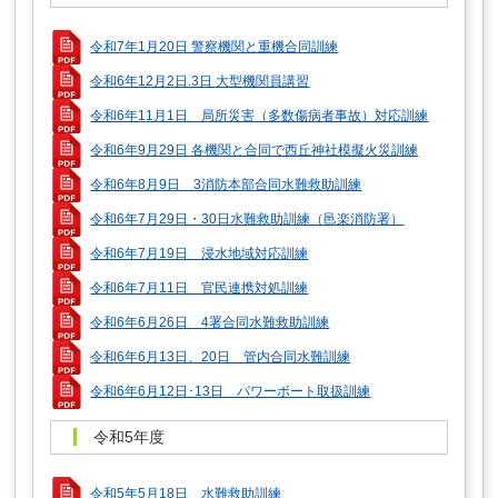
令和7年1月20日 警察機関と重機合同訓練
令和6年12月2日.3日 大型機関員講習
令和6年11月1日 局所災害（多数傷病者事故）対応訓練
令和6年9月29日 各機関と合同で西丘神社模擬火災訓練
令和6年8月9日 3消防本部合同水難救助訓練
令和6年7月29日・30日水難救助訓練（邑楽消防署）
令和6年7月19日 浸水地域対応訓練
令和6年7月11日 官民連携対処訓練
令和6年6月26日 4署合同水難救助訓練
令和6年6月13日、20日 管内合同水難訓練
令和6年6月12日･13日 パワーボート取扱訓練
令和5年度
令和5年5月18日 水難救助訓練