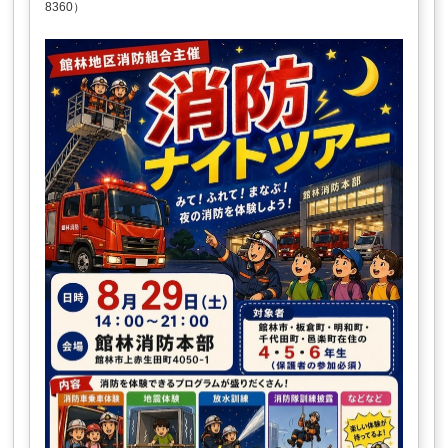
8360）