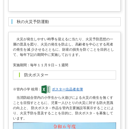
秋の火災予防運動
火災が発生しやすい時季を迎えるに当たり、火災予防思想の一
層の普及を図り、火災の発生を防止し、高齢者を中心とする死者
の発生を減 少させるとともに、財産の損失を防ぐことを目的とし
て、毎年下記の期間中に実施しております。
実施期間：毎年１１月９日～１週間
防火ポスター
※管内小学 校用：
ポスター出品者名簿
当消防組合管内の小学生から火遊びによる火災の発生を無くす
ことを目指すとともに、児童一人ひとりの火災に対する防火意識
の向上と、 防火ポスタ－作品を管内主要施設等展示することによ
り、火災予防を普及することを目的に、防火ポスタ－を募集して
います。