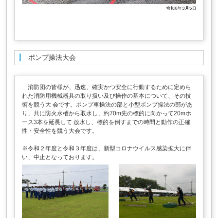
ポンプ操法大会
消防団の皆様が、迅速、確実かつ安全に行動するために定めら
れた消防用機械器具の取り扱い及び操作の基本について、その技
術を競う大 会です。ポンプ車操法の部と小型ポンプ操法の部があ
り、共に防火水槽から取水し、約70m先の標的に向かって20mホ
ース3本を延長して 放水し、標的を倒すまでの時間と動作の正確
性・安全性を競う大会です。
※令和２年度と令和３年度は、新型コロナウイルス感染拡大に伴
い、中止となっております。