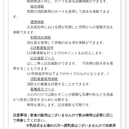
救助隊員と同じ、ロープを渡る訓練体験ができます。
放水体験
実際の消防隊用のホースを使用して放水を体験できま
す。
濃煙体験
火災発生時における煙が充満した空間からの避難方法を
体験できます。
初期消火体験
消火器を使用して本物の火を消す体験ができます。
119番通報見学
119番通報を行う上でのポイントをお伝えします。
記念撮影ブース
はしご車と記念撮影ができます。 子供用の防火衣を着
用することもできます。
(小学校低学年以下までのサイズのものとなります。)
消防被服着用体験
消防士の被服を試着することができます。
重機展示ブース
人の力だけでは動かすことが困難な瓦礫や柱などを迅速
かつ安全に除去するために出動する
車両を展示します。記念撮影も可能です。
注意事項：飲食の販売はございませんので飲み物等は必要に応じ
て持参してください。
※乳幼児をお連れの方へ授乳室はございませんので自家用