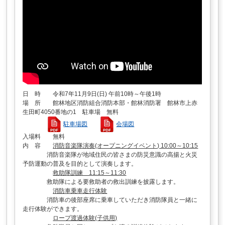
日 時 令和7年11月9日(日) 午前10時～午後1時
場 所 館林地区消防組合消防本部・館林消防署 館林市上赤
生田町4050番地の1 駐車場 無料
駐車場図
会場図
入場料 無料
内 容
消防音楽隊演奏(オープニングイベント) 10:00～10:15
消防音楽隊が地域住民の皆さまの防災意識の高揚と火災
予防運動の普及を目的として演奏します。
救助隊訓練 11:15～11:30
救助隊による要救助者の救出訓練を披露します。
消防車乗車走行体験
消防車の後部座席に乗車していただき消防隊員と一緒に
走行体験ができます。
ロープ渡過体験(子供用)