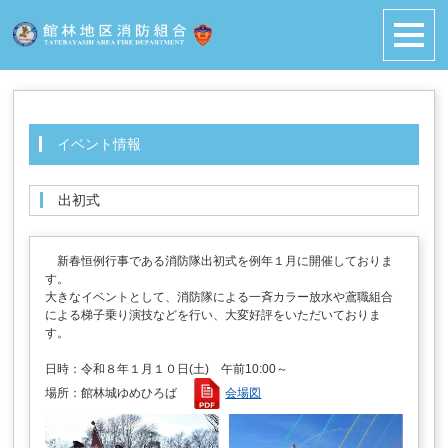
イベント情報
出初式
新春恒例行事である消防隊出初式を例年１月に開催しておりま
す。
大きなイベントとして、消防隊による一斉カラー放水や鳶職組合
による梯子乗り演技などを行い、大変好評をいただいておりま
す。
日時：令和８年１月１０日(土) 午前10:00～
場所：館林城ゆめひろば
会場図