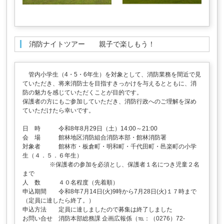
消防ナイトツアー 親子で楽しもう！
管内小学生（4・5・6年生）を対象として、消防業務を間近で見
ていただき、将来消防士を目指すきっかけを与えるとともに、消
防の魅力を感じていただくことが目的です。
保護者の方にもご参加していただき、消防行政へのご理解を深め
ていただけたら幸いです。
日 時 令和8年8月29日（土）14:00～21:00
会 場 館林地区消防組合消防本部・館林消防署
対象者 館林市・板倉町・明和町・千代田町・邑楽町の小学
生（４．５．６年生）
※保護者の参加を必須とし、保護者１名につき児童２名
まで
人 数 ４０名程度（先着順）
申込期間 令和8年7月14日(火)9時から7月28日(火)１７時まで
（定員に達したら終了。）
申込方法 定員に達しましたので募集は終了しました
お問い合せ 消防本部総務課 企画広報係（℡：（0276）72-