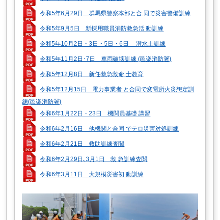
令和5年6月29日 群馬県警察本部と合 同で災害警備訓練
令和5年9月5日 新採用職員消防救急活 動訓練
令和5年10月2日・3日・5日・6日 潜水士訓練
令和5年11月2日･7日 車両破壊訓練 (邑楽消防署)
令和5年12月8日 新任救急救命 士教育
令和5年12月15日 電力事業者 と合同で変電所火災想定訓
練(邑楽消防署)
令和6年1月22日・23日 機関員基礎 講習
令和6年2月16日 他機関と合同 でテロ災害対処訓練
令和6年2月21日 救助訓練査閲
令和6年2月29日､3月1日 救 急訓練査閲
令和6年3月11日 大規模災害初 動訓練