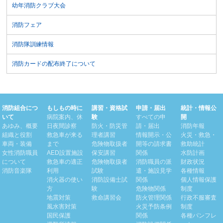
幼年消防クラブ大会
消防フェア
消防隊訓練情報
消防カードの配布終了について
消防組合につ
もしもの時に
講習・資格試
申請・届出
統計・情報公
いて
病院案内、休
験
すべての申
開
あゆみ、概要
日夜間診察
防火・防災管
請・届出
消防年報
組織と役割
救急車が来る
理者講習
情報開示・公
火災・救急・
車両・装備
まで
危険物取扱者
開等の請求書
救助統計
女性消防職員
AED設置施設
保安講習
関係
水防計画
について
救急車の適正
危険物取扱者
消防職員の派
財政状況
消防音楽隊
利用
試験
遣・施設見学
各種情報
消火器の使い
消防設備士試
関係
個人情報保護
方
験
危険物関係
制度
地震対策
救命講習会
防火管理関係
行政不服審査
風水害対策
火災予防条例
制度
国民保護
関係
各種パンフレ